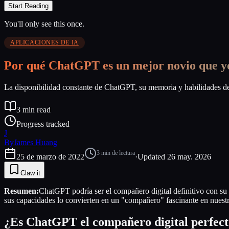
Start Reading
You'll only see this once.
APLICACIONES DE IA
Por qué ChatGPT es un mejor novio que y
La disponibilidad constante de ChatGPT, su memoria y habilidades d
3
min read
Progress tracked
J
By
James Huang
3
min de lectura
25 de marzo de 2022
·
Updated
26 may. 2026
Claw it
Resumen:
ChatGPT podría ser el compañero digital definitivo con s
sus capacidades lo convierten en un "compañero" fascinante en nuestr
¿Es ChatGPT el compañero digital perfec