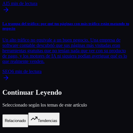
AI
5
min de lectura
La trampa del tráfico: por qué tus páginas con más tráfico están matando tu
negocio
Un alto tráfico no equivale a un buen negocio. Una empresa de
software contable descubrió que sus páginas más visitadas eran
herramientas gratuitas que no tenían nada que ver con su producto
de pago, y los motores de IA ni siquiera podían averiguar qué es lo
que realmente venden.
SEO
6
min de lectura
Continuar Leyendo
Seleccionado según los temas de este artículo
Relacionado
Tendencias