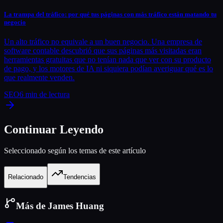
La trampa del tráfico: por qué tus páginas con más tráfico están matando tu
negocio
Un alto tráfico no equivale a un buen negocio. Una empresa de
software contable descubrió que sus páginas más visitadas eran
herramientas gratuitas que no tenían nada que ver con su producto
de pago, y los motores de IA ni siquiera podían averiguar qué es lo
que realmente venden.
SEO
6
min de lectura
Continuar Leyendo
Seleccionado según los temas de este artículo
Relacionado
Tendencias
Más de James Huang