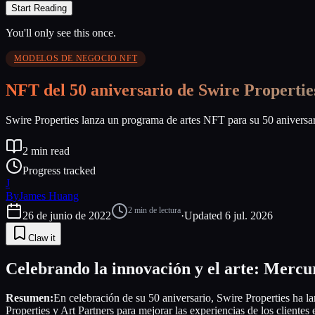
Start Reading
You'll only see this once.
MODELOS DE NEGOCIO NFT
NFT del 50 aniversario de Swire Propertie
Swire Properties lanza un programa de artes NFT para su 50 aniversari
2
min read
Progress tracked
J
By
James Huang
2
min de lectura
26 de junio de 2022
·
Updated
6 jul. 2026
Claw it
Celebrando la innovación y el arte: Mercur
Resumen:
En celebración de su 50 aniversario, Swire Properties h
Properties y Art Partners para mejorar las experiencias de los cliente