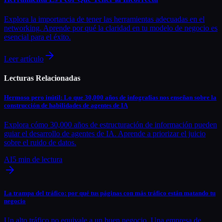
Explora la importancia de tener las herramientas adecuadas en el
networking. Aprende por qué la claridad en tu modelo de negocio es
esencial para el éxito.
Leer artículo
Lecturas Relacionadas
Hermoso pero inútil: Lo que 30,000 años de infografías nos enseñan sobre la
construcción de habilidades de agentes de IA
Explora cómo 30,000 años de estructuración de información pueden
guiar el desarrollo de agentes de IA. Aprende a priorizar el juicio
sobre el ruido de datos.
AI
5
min de lectura
La trampa del tráfico: por qué tus páginas con más tráfico están matando tu
negocio
Un alto tráfico no equivale a un buen negocio. Una empresa de