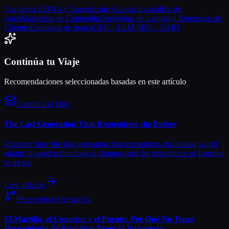
Estrategia SEO
IA y Aprendizaje Automático
análisis de
datos
Marketing de Contenido
Estrategias de Lealtad y Retención de
Clientes
Estrategia de marca
GEO - LLM SEO - GAIO
Continúa tu Viaje
Recomendaciones seleccionadas basadas en este artículo
Continúa el Hilo
The Last Generation That Remembers the Before
Discover how the last generation that remembers the analog world
adapts to rapid technological changes and the importance of learning
to let go.
Leer artículo
Perspectiva Alternativa
El Martillo, el Conector y el Puente: Por Qué No Tener
Herramienta Es Peor Que Tener la Incorrecta