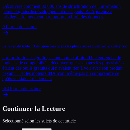
Découvrez comment 30 000 ans de structuration de l'information
peuvent guider le développement des agents IA. Apprenez à
privilégier le jugement par rapport au bruit des données.
AI
5
min de lecture
Le piège du trafic : Pourquoi vos pages les plus visitées tuent votre entreprise
Un fort trafic ne signifie pas une bonne affaire. Une entreprise de
logiciels de comptabilité a découvert que ses pages les plus visitées
étaient des outils gratuits qui n'avaient rien à voir avec son produit
payant — et les moteurs d'IA n'ont même pas pu comprendre ce
qu'ils vendaient réellement.
SEO
6
min de lecture
Continuer la Lecture
Sélectionné selon les sujets de cet article