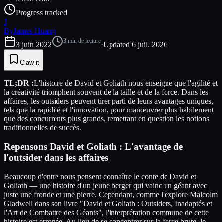
Progress tracked
J
By
James Huang
3
min de lecture
3 juin 2022
·
Updated
6 juil. 2026
Claw it
TL;DR :
L'histoire de David et Goliath nous enseigne que l'agilité et
la créativité triomphent souvent de la taille et de la force. Dans les
affaires, les outsiders peuvent tirer parti de leurs avantages uniques,
tels que la rapidité et l'innovation, pour manœuvrer plus habilement
que des concurrents plus grands, remettant en question les notions
traditionnelles de succès.
Repensons David et Goliath : L'avantage de
l'outsider dans les affaires
Beaucoup d'entre nous pensent connaître le conte de David et
Goliath — une histoire d'un jeune berger qui vainc un géant avec
juste une fronde et une pierre. Cependant, comme l'explore Malcolm
Gladwell dans son livre "David et Goliath : Outsiders, Inadaptés et
l'Art de Combattre des Géants", l'interprétation commune de cette
histoire est erronée. Au lieu de se concentrer sur la force brute, le