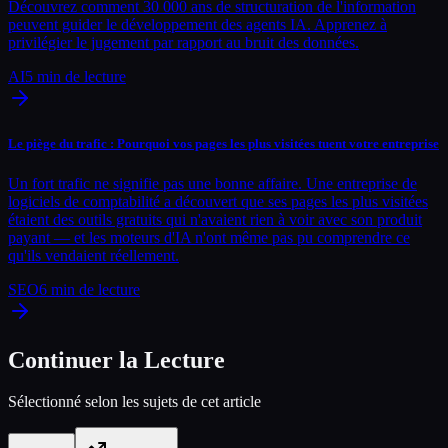
Découvrez comment 30 000 ans de structuration de l'information
peuvent guider le développement des agents IA. Apprenez à
privilégier le jugement par rapport au bruit des données.
AI
5
min de lecture
Le piège du trafic : Pourquoi vos pages les plus visitées tuent votre entreprise
Un fort trafic ne signifie pas une bonne affaire. Une entreprise de
logiciels de comptabilité a découvert que ses pages les plus visitées
étaient des outils gratuits qui n'avaient rien à voir avec son produit
payant — et les moteurs d'IA n'ont même pas pu comprendre ce
qu'ils vendaient réellement.
SEO
6
min de lecture
Continuer la Lecture
Sélectionné selon les sujets de cet article