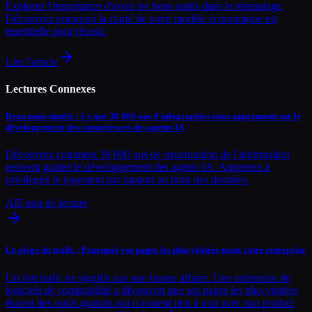
Explorez l'importance d'avoir les bons outils dans le réseautage.
Découvrez pourquoi la clarté de votre modèle économique est
essentielle pour réussir.
Lire l'article
Lectures Connexes
Beau mais inutile : Ce que 30 000 ans d'infographies nous apprennent sur le
développement des compétences des agents IA
Découvrez comment 30 000 ans de structuration de l'information
peuvent guider le développement des agents IA. Apprenez à
privilégier le jugement par rapport au bruit des données.
AI
5
min de lecture
Le piège du trafic : Pourquoi vos pages les plus visitées tuent votre entreprise
Un fort trafic ne signifie pas une bonne affaire. Une entreprise de
logiciels de comptabilité a découvert que ses pages les plus visitées
étaient des outils gratuits qui n'avaient rien à voir avec son produit