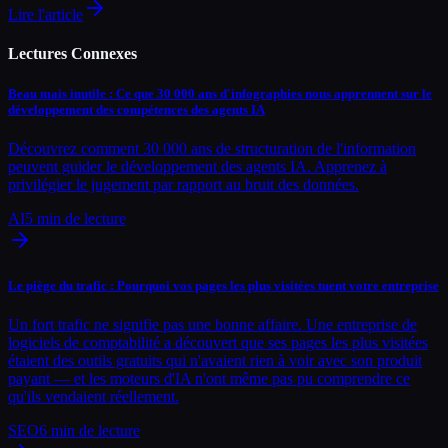
Lire l'article
Lectures Connexes
Beau mais inutile : Ce que 30 000 ans d'infographies nous apprennent sur le
développement des compétences des agents IA
Découvrez comment 30 000 ans de structuration de l'information
peuvent guider le développement des agents IA. Apprenez à
privilégier le jugement par rapport au bruit des données.
AI
5
min de lecture
Le piège du trafic : Pourquoi vos pages les plus visitées tuent votre entreprise
Un fort trafic ne signifie pas une bonne affaire. Une entreprise de
logiciels de comptabilité a découvert que ses pages les plus visitées
étaient des outils gratuits qui n'avaient rien à voir avec son produit
payant — et les moteurs d'IA n'ont même pas pu comprendre ce
qu'ils vendaient réellement.
SEO
6
min de lecture