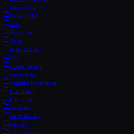
Enterprise Strategy
Technical SEO
GEO
Neuroscience
China
Digital Marketing
SEO
Critical Thinking
Energy Policy
Workforce Development
Public Policy
Infrastructure
Geopolitics
Life Philosophy
Education
Career Strategy