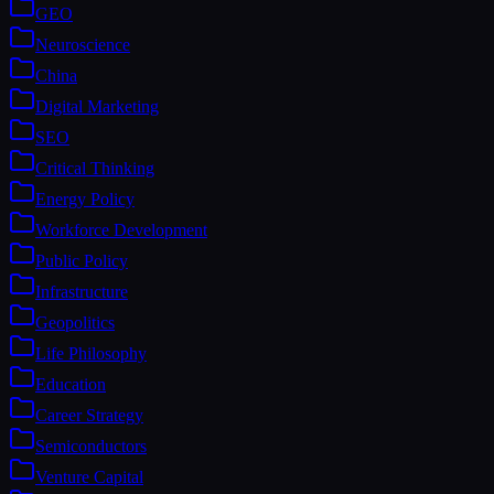
GEO
Neuroscience
China
Digital Marketing
SEO
Critical Thinking
Energy Policy
Workforce Development
Public Policy
Infrastructure
Geopolitics
Life Philosophy
Education
Career Strategy
Semiconductors
Venture Capital