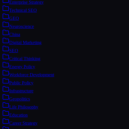
Enterprise Strategy
Technical SEO
GEO
Neuroscience
China
Digital Marketing
SEO
Critical Thinking
Energy Policy
Workforce Development
Public Policy
Infrastructure
Geopolitics
Life Philosophy
Education
Career Strategy