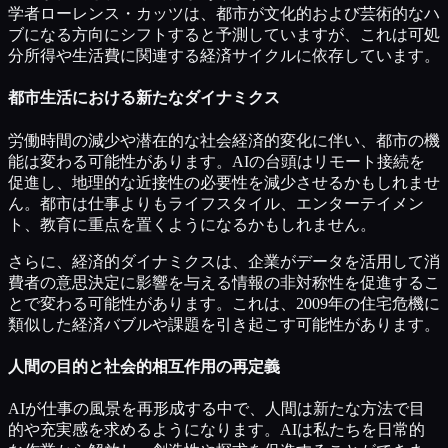
学者ローレンス・カッツは、都市が文化的および芸術的なハ
ブになる方向にシフトすると予測していますが、これは可処
分所得や生活費に関連する経済サイクルに依存しています。
都市生活における新たなダイナミクス
労働時間の減少や潜在的な社会経済的変化に伴い、都市の機
能は変わる可能性があります。AIの台頭はリモート接続を
促進し、地理的な近接性の必要性を減少させるかもしれませ
ん。都市は仕事よりもライフスタイル、エンターテイメン
ト、教育に重点を置くようになるかもしれません。
さらに、経済的ダイナミクスは、企業がデータを活用して消
費者の意思決定に影響を与える情報の非対称性を促進するこ
とで変わる可能性があります。これは、2009年の住宅危機に
類似した経済バブルや課題を引き起こす可能性があります。
人間の目的と社会的相互作用の再定義
AIが仕事の風景を再形成する中で、人間は新たな方法で目
的や充実感を求めるようになります。AIは私たちを日常的