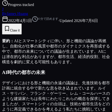
Progress tracked
J
By
James Huang
4
分で読めます
2022年4月1日
·
Updated
2026年7月6日
Claw it
要約：
AIとスマートシティに伴い、形と機能の議論が再燃
し、自動化が仕事の風景や都市のダイナミクスを再形成する
中で、都市の未来についての議論が生まれています。AIに
は潜在的な利点がありますが、都市生活、経済的役割、社会
構造を劇的に変える可能性もあります。
AI時代の都市の未来
デザインにおける形と機能の永遠の議論は、先進技術を都市
計画に統合する中で新たな息を吹き込まれています。ルイ
ス・サリバン、フランク・ゲーリー、レム・コールハースの
ような建築家たちは長年にわたりこれらの概念を探求してき
ましたが、スマートシティの台頭は、技術が都市生活をどの
ように再定義できるかを考えるよう私たちに挑戦していま