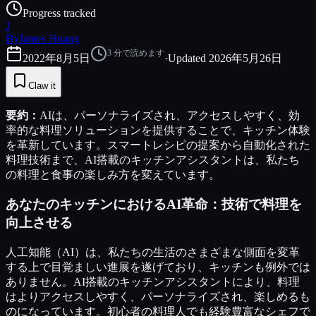
Progress tracked
J
By
James Huang
3
分で読めます
2022年8月5日
·
Updated
2026年5月26日
Claw it
要約：
AIは、パーソナライズされ、アクセスしやすく、効
率的な料理ソリューションを提供することで、キッチン体験
を革新しています。スマートレシピの提案から自動化された
料理技術まで、AI搭載のキッチンアシスタントは、私たち
の料理と食事の楽しみ方を変えています。
あなたのキッチンにおけるAI革命：技術で料理を
向上させる
人工知能（AI）は、私たちの生活のさまざまな側面を変革
する上で目覚ましい進展を遂げており、キッチンも例外では
ありません。AI搭載のキッチンアシスタントにより、料理
はよりアクセスしやすく、パーソナライズされ、楽しめるも
のになっています。初心者の料理人でも経験豊富なシェフで