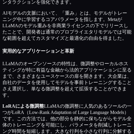
ンタラクションを強化できます。
AIモデルの文脈において、「重み」とは、モデルがトレー
ニング中に学習するコアパラメータを指します。Metaが
LLaMAのモデル重みを非商業ライセンスの下でリリースし
たことで、開発者は通常のプロプライエタリモデルでは可能
な範囲を超えてカスタマイズと最適化の自由を得ました。
実用的なアプリケーションと革新
LLaMAのオープンソースの特性は、微調整やローカルホス
ティングが特に有益な金融から法的アプリケーションに至る
まで、さまざまなユースケースの扉を開きます。大企業は、
自社のデータを使用してモデルを事前トレーニングすること
さえ選択し、単なる微調整を超えて拡張することができま
す。
LoRAによる微調整
LLaMAの微調整に人気のあるツールの一
つがLoRA（Low-Rank Adaptation of Large Language Models）
です。この方法では、他の部分を静的に保ちながらモデル全
体のトレーニングを可能にし、パラメータを削減しトレーニ
ング時間を短縮します。大きな行列を小さな行列に分解する