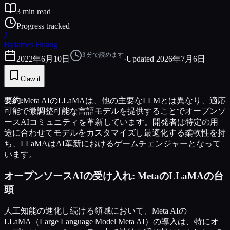
3
min read
Progress tracked
J
By
James Huang
3
分で読めます
2022年6月10日
·
Updated
2026年7月6日
Claw it
要約:
Meta AIのLLaMAは、他の主要なLLMとは異なり、適応
可能で微調整可能な言語モデルを提供することでオープンソ
ースAIコミュニティを革新しています。開発者は特定の用
途に合わせてモデルをカスタマイズし最適化する柔軟性を持
ち、LLaMAはAI革新におけるゲームチェンジャーとなって
います。
オープンソースAIの受け入れ: MetaのLLaMAの台
頭
人工知能の進化し続ける領域において、Meta AIの
LLaMA（Large Language Model Meta AI）の導入は、特にオ