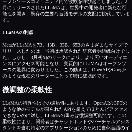
ープンソースコミュニティ内で波紋を呼び起こしました。2
月にリリースされたLLaMAは、世界中の開発者に新たな可
能性を開き、既存の主要な言語モデルの支配に挑戦していま
す。
LLaMAの利点
MetaがLLaMAを7B、13B、33B、65Bのさまざまなサイズで
リリースしたのは、当初は承認された研究者や組織向けでし
た。しかし、3月初旬のリークにより、より広いオーディエ
ンスにアクセス可能となり、実質的にLLaMAはオープンソ
ースの驚異に変わりました。この動きは、OpenAIやGoogle
のような現在のリーダーにとって特に破壊的です。
微調整の柔軟性
LLaMAの特異性はその適応性にあります。OpenAIのGPTの
ような他のモデルが限られたAPIを超えてほとんどアクセス
できないのに対し、LLaMAの重みは微調整可能です。この
柔軟性により、開発者はチャットボットやバーチャルアシス
タントを含む特定のアプリケーションのために自然言語のイ