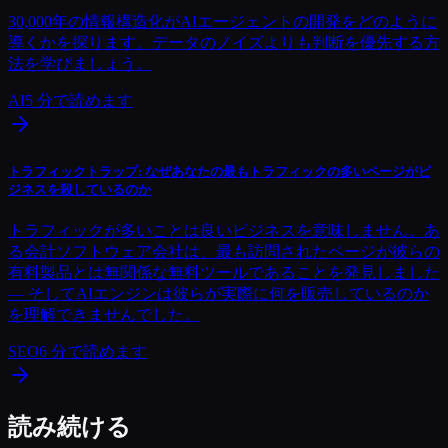
30,000年の情報構造化がAIエージェントの開発をどのように
導くかを探ります。データのノイズよりも判断を優先する方
法を学びましょう。
AI
5
分で読めます
トラフィックトラップ: なぜあなたの最もトラフィックの多いページがビ
ジネスを殺しているのか
トラフィックが多いことは良いビジネスを意味しません。あ
る会計ソフトウェア会社は、最も訪問されたページが彼らの
有料製品とは無関係な無料ツールであることを発見しました
— そしてAIエンジンは彼らが実際に何を販売しているのか
を理解できませんでした。
SEO
6
分で読めます
読み続ける