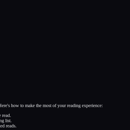
 Here's how to make the most of your reading experience:
 read.
g list.
ed reads.