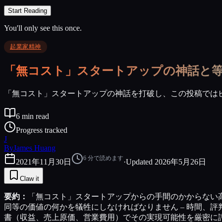
Start Reading
You'll only see this once.
起業家精神
「無コスト」スタートアップの神話と
「無コスト」スタートアップの神話を打破し、この投稿では
6
min read
Progress tracked
J
By
James Huang
6
分で読めます
2021年11月30日
·
Updated
2026年5月26日
Claw it
要約：
「無コスト」スタートアップからの手間のかからない
同等の価値の何かを犠牲にしなければなりません – 時間、
書（収益、売上原価、営業費用）でその実現可能性を厳密に