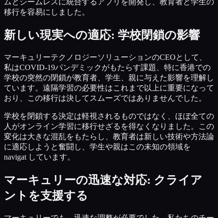
ムとシームレスに統合するアプリを開発し、教育者と学生の
移行を容易にしました。
新しい現実への適応: 学校閉鎖の影響
マーキュリーテクノロジーソリューションのCEOとして、
私はCOVID-19パンデミックがもたらす課題、特に香港での
学校の突然の閉鎖が教育者、学生、親に与えた影響を理解し
ています。遠隔学習の必要性はこれまで以上に重要になって
おり、この移行は決してスムーズではありませんでした。
学校を閉鎖する決定は軽視されるものではなく、ほぼ全ての
人がオンライン学習に移行せざるを得なくなりました。この
変化は大きな混乱をもたらし、教育者は新しい技術や方法論
に適応しようと奮闘し、学生や親はこの未知の領域を
navigat しています。
マーキュリーの迅速な対応: クライア
ントを支援する
マーキュリーでも、迅速な調整が必要でした。私たちのチー