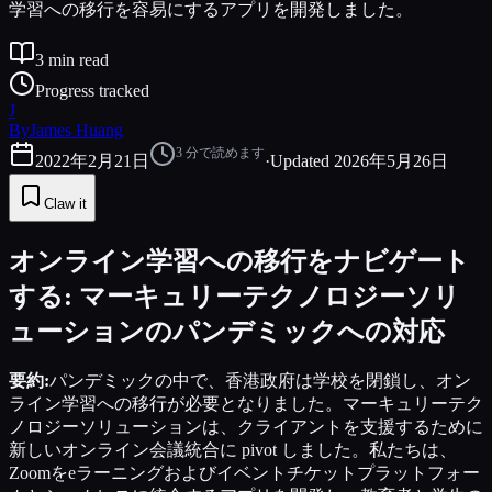
学習への移行を容易にするアプリを開発しました。
3
min read
Progress tracked
J
By
James Huang
3
分で読めます
2022年2月21日
·
Updated
2026年5月26日
Claw it
オンライン学習への移行をナビゲート
する: マーキュリーテクノロジーソリ
ューションのパンデミックへの対応
要約:
パンデミックの中で、香港政府は学校を閉鎖し、オン
ライン学習への移行が必要となりました。マーキュリーテク
ノロジーソリューションは、クライアントを支援するために
新しいオンライン会議統合に pivot しました。私たちは、
Zoomをeラーニングおよびイベントチケットプラットフォー