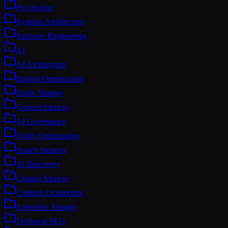
Psychology
Systems Architecture
Software Engineering
AI
AI Architecture
Budget Optimization
Entity Strategy
Content Strategy
AI Governance
Entity Optimization
Search Strategy
AI Discovery
Citation Strategy
Content Architecture
Enterprise Strategy
Technical SEO