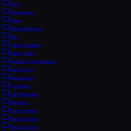
GEO
Neuroscience
China
Digital Marketing
SEO
Critical Thinking
Energy Policy
Workforce Development
Public Policy
Infrastructure
Geopolitics
Life Philosophy
Education
Career Strategy
Semiconductors
Venture Capital