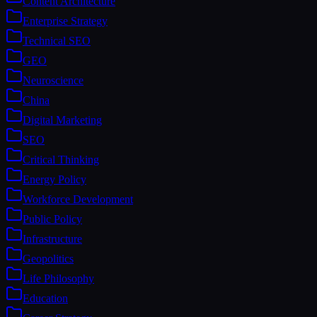
Content Architecture
Enterprise Strategy
Technical SEO
GEO
Neuroscience
China
Digital Marketing
SEO
Critical Thinking
Energy Policy
Workforce Development
Public Policy
Infrastructure
Geopolitics
Life Philosophy
Education