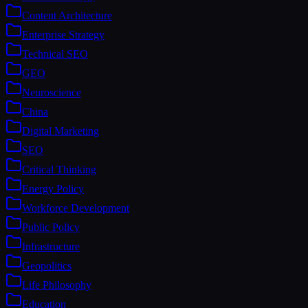
Content Architecture
Enterprise Strategy
Technical SEO
GEO
Neuroscience
China
Digital Marketing
SEO
Critical Thinking
Energy Policy
Workforce Development
Public Policy
Infrastructure
Geopolitics
Life Philosophy
Education