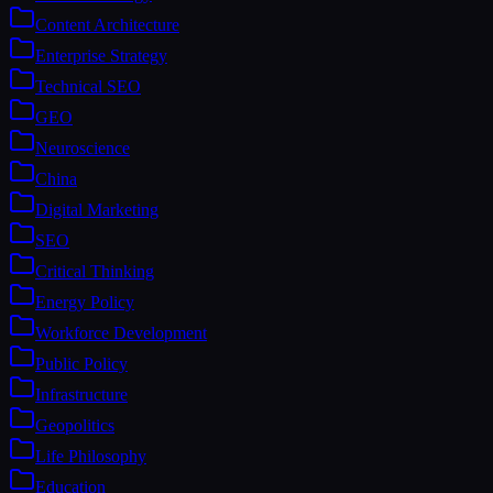
Content Architecture
Enterprise Strategy
Technical SEO
GEO
Neuroscience
China
Digital Marketing
SEO
Critical Thinking
Energy Policy
Workforce Development
Public Policy
Infrastructure
Geopolitics
Life Philosophy
Education