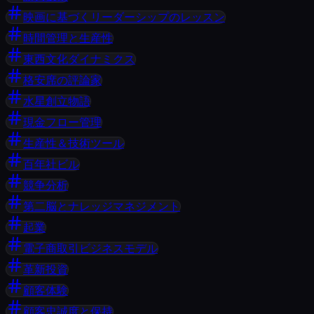
映画に基づくリーダーシップのレッスン
時間管理と生産性
東西文化ダイナミクス
格安席の評論家
水星創立物語
現金フロー管理
生産性＆技術ツール
百年社ビル
競争分析
第二脳とナレッジマネジメント
起業
電子商取引ビジネスモデル
革新投資
顧客体験
顧客忠誠度と保持