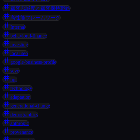
顧客忠誠度と顧客保持戦略
高性能フレームワーク
Internal
behavioral-finance
investing
local-seo
google-business-profile
sevo
bpr
technology
adaptation
generational-change
demographics
anthropic
provenance