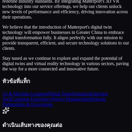
redefine industry standards. By integrating Matterport's 3D VR
technology into our service offerings, we help our clients unlock
new levels of performance and efficiency, driving innovation across
their operations.
We believe that the introduction of Matterport's digital twin
technology will empower businesses in Greater China to embrace
digital transformation fully. It aligns perfectly with our mission to
provide transparent, efficient, and secure technology solutions to our
clients.
Stay tuned as we continue to explore and expand the potential of
digital twins and virtual reality technology in various sectors, paving
the way for a more connected and innovative future.
หัวข้อที่แท็ก
AI & Machine Learning
Digital Transformation
Emerging
Tech
Customer Experience
Project Management
Strategic
Partnerships & Ecosystems
ดำเนินเส้นทางของคุณต่อ