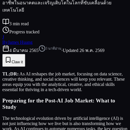
อาชีพในอนาคตและเจริญเติบโตในโลกที่ขับเคลื่อนด้วย
เทคโนโลยี
3
min read
Progress tracked
J
By
James Huang
3
นาทีอ่าน
4 มีนาคม 2565
·
Updated
26 พ.ค. 2569
Claw it
TL;DR:
As AI reshapes the job market, focusing on data science,
creative thinking, and social sciences will keep you relevant. These
areas equip you with the analytical, creative, and ethical skills
essential for thriving in a tech-driven world.
Preparing for the Post-AI Job Market: What to
Study
The technological evolution driven by artificial intelligence (AI) is
not just influencing how we live but is also transforming how we
work. As AI continues to automate numerous tasks, the key question