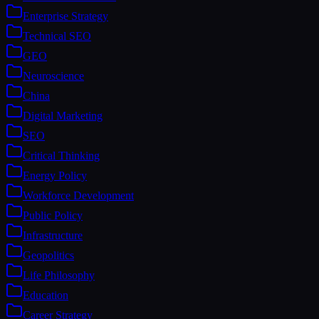
Enterprise Strategy
Technical SEO
GEO
Neuroscience
China
Digital Marketing
SEO
Critical Thinking
Energy Policy
Workforce Development
Public Policy
Infrastructure
Geopolitics
Life Philosophy
Education
Career Strategy