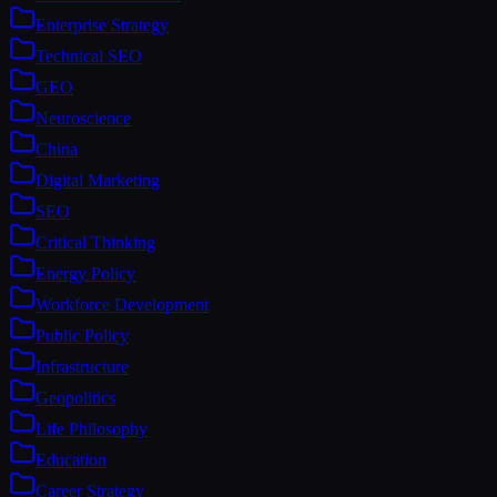
Enterprise Strategy
Technical SEO
GEO
Neuroscience
China
Digital Marketing
SEO
Critical Thinking
Energy Policy
Workforce Development
Public Policy
Infrastructure
Geopolitics
Life Philosophy
Education
Career Strategy