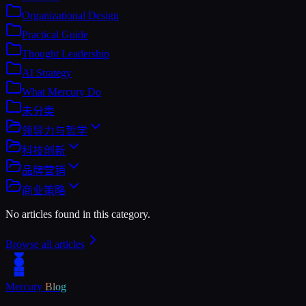
Organizational Design
Practical Guide
Thought Leadership
AI Strategy
What Mercury Do
未分类
领导力与哲学
科技创新
品牌营销
商业策略
No articles found in this category.
Browse all articles
Mercury
Blog