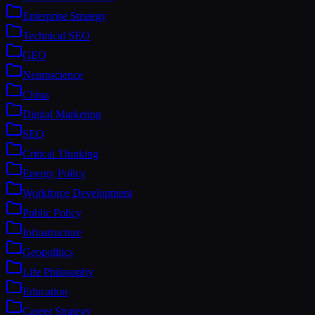
Enterprise Strategy
Technical SEO
GEO
Neuroscience
China
Digital Marketing
SEO
Critical Thinking
Energy Policy
Workforce Development
Public Policy
Infrastructure
Geopolitics
Life Philosophy
Education
Career Strategy