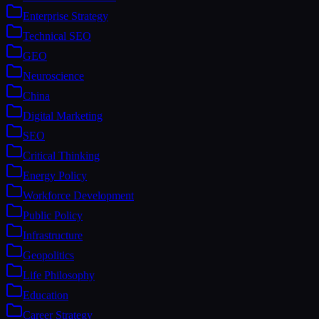
Enterprise Strategy
Technical SEO
GEO
Neuroscience
China
Digital Marketing
SEO
Critical Thinking
Energy Policy
Workforce Development
Public Policy
Infrastructure
Geopolitics
Life Philosophy
Education
Career Strategy