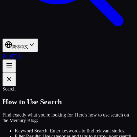
简体中文
返回首页
Search
How to Use Search
Find exactly what you're looking for. Here's how to use search on
the Mercury Blog:
Keyword Search:
Enter keywords to find relevant stories.
Filter Results:
Use categories and tags to narrow your search.