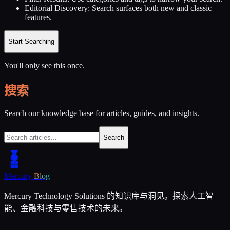
Editorial Discovery:
Search surfaces both new and classic
features.
Start Searching
You'll only see this once.
搜索
Search our knowledge base for articles, guides, and insights.
Search
Mercury
Blog
Mercury Technology Solutions 的知识库与洞见。探索人工智
能、金融科技与零售技术的未来。