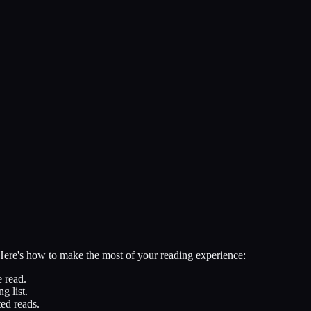
 Here's how to make the most of your reading experience:
 read.
g list.
ed reads.