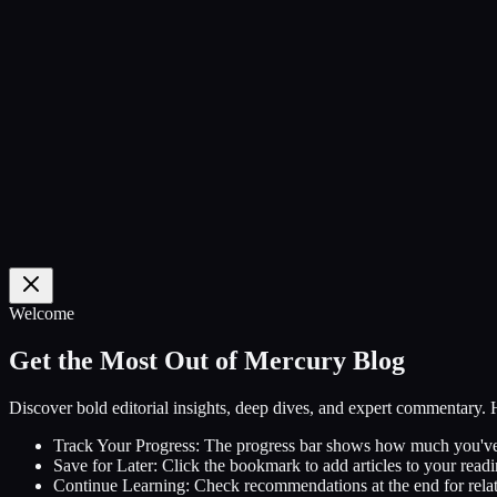
0
%
Welcome
Get the Most Out of Mercury Blog
Discover bold editorial insights, deep dives, and expert commentary.
Track Your Progress:
The progress bar shows how much you've
Save for Later:
Click the bookmark to add articles to your readin
Continue Learning:
Check recommendations at the end for relat