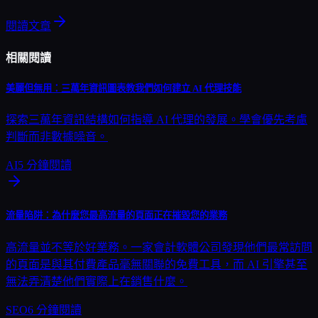
閱讀文章
相關閱讀
美麗但無用：三萬年資訊圖表教我們如何建立 AI 代理技能
探索三萬年資訊結構如何指導 AI 代理的發展。學會優先考慮
判斷而非數據噪音。
AI
5
分鐘閱讀
流量陷阱：為什麼您最高流量的頁面正在摧毀您的業務
高流量並不等於好業務。一家會計軟體公司發現他們最常訪問
的頁面是與其付費產品毫無關聯的免費工具，而 AI 引擎甚至
無法弄清楚他們實際上在銷售什麼。
SEO
6
分鐘閱讀