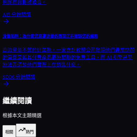
判斷而非數據噪音。
AI
5
分鐘閱讀
流量陷阱：為什麼您最高流量的頁面正在摧毀您的業務
高流量並不等於好業務。一家會計軟體公司發現他們最常訪問
的頁面是與其付費產品毫無關聯的免費工具，而 AI 引擎甚至
無法弄清楚他們實際上在銷售什麼。
SEO
6
分鐘閱讀
繼續閱讀
根據本文主題精選
相關
熱門