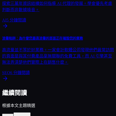
探索三萬年資訊結構如何指導 AI 代理的發展。學會優先考慮
判斷而非數據噪音。
AI
5
分鐘閱讀
流量陷阱：為什麼您最高流量的頁面正在摧毀您的業務
高流量並不等於好業務。一家會計軟體公司發現他們最常訪問
的頁面是與其付費產品毫無關聯的免費工具，而 AI 引擎甚至
無法弄清楚他們實際上在銷售什麼。
SEO
6
分鐘閱讀
繼續閱讀
根據本文主題精選