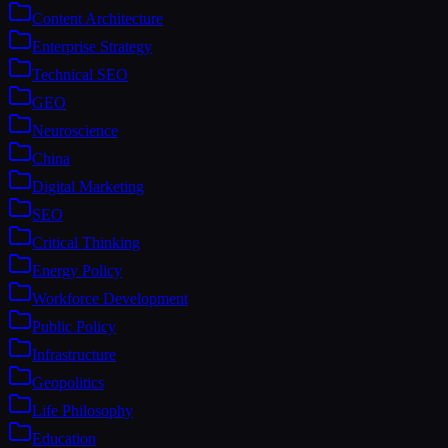
Content Architecture
Enterprise Strategy
Technical SEO
GEO
Neuroscience
China
Digital Marketing
SEO
Critical Thinking
Energy Policy
Workforce Development
Public Policy
Infrastructure
Geopolitics
Life Philosophy
Education