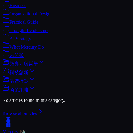
Business
Organizational Design
Practical Guide
Thought Leadership
AI Strategy
What Mercury Do
未分類
領導力與哲學
科技創新
品牌行銷
商業策略
No articles found in this category.
Browse all articles
Mercury
Blog