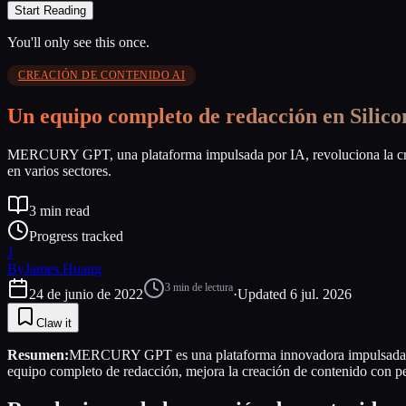
Start Reading
You'll only see this once.
CREACIÓN DE CONTENIDO AI
Un equipo completo de redacción en Silico
MERCURY GPT, una plataforma impulsada por IA, revoluciona la crea
en varios sectores.
3
min read
Progress tracked
J
By
James Huang
3
min de lectura
24 de junio de 2022
·
Updated
6 jul. 2026
Claw it
Resumen:
MERCURY GPT es una plataforma innovadora impulsada por 
equipo completo de redacción, mejora la creación de contenido con per