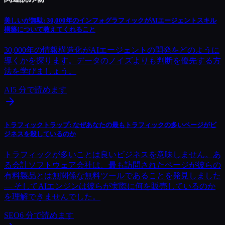
美しいが無駄: 30,000年のインフォグラフィックがAIエージェントスキル
構築について教えてくれること
30,000年の情報構造化がAIエージェントの開発をどのように
導くかを探ります。データのノイズよりも判断を優先する方
法を学びましょう。
AI
5
分で読めます
トラフィックトラップ: なぜあなたの最もトラフィックの多いページがビ
ジネスを殺しているのか
トラフィックが多いことは良いビジネスを意味しません。あ
る会計ソフトウェア会社は、最も訪問されたページが彼らの
有料製品とは無関係な無料ツールであることを発見しました
— そしてAIエンジンは彼らが実際に何を販売しているのか
を理解できませんでした。
SEO
6
分で読めます