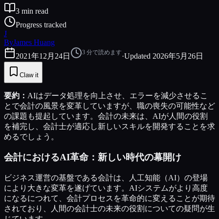
3
min read
Progress tracked
J
By
James Huang
3
分で読めます
2021年12月24日
·
Updated
2026年5月26日
Claw it
要約：
AIはデータ処理を向上させ、エラーを減少させるこ
とで会計の風景を変革していますが、職の喪失の可能性など
の課題も提起しています。会計の未来は、AIが人間の役割
を補完し、会計士が適応し新しいスキルを開発することを求
めるでしょう。
会計におけるAI革命：新しい時代の幕開け
ビジネス運営の基盤である会計は、人工知能（AI）の登場
により大きな変革を遂げています。AIシステムがより高度
になるにつれて、会計プロセスを革命的に変えることが期待
されており、人間の会計士の未来の役割についての疑問が生
じています。