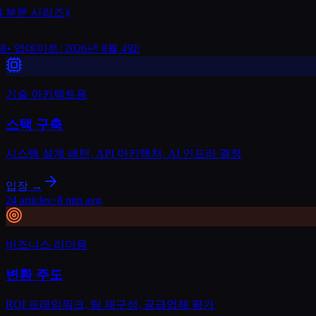
 부분 시리즈)
|
• 업데이트: 2026년 8월 4일
|
기술 아키텍트용
스택 구축
시스템 설계 패턴, API 아키텍처, AI 인프라 결정
입장 →
24 articles
~8 min avg
비즈니스 리더용
변환 주도
ROI 프레임워크, 팀 재구성, 공급업체 평가