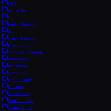
GEO
Neuroscience
China
Digital Marketing
SEO
Critical Thinking
Energy Policy
Workforce Development
Public Policy
Infrastructure
Geopolitics
Life Philosophy
Education
Career Strategy
Semiconductors
Venture Capital