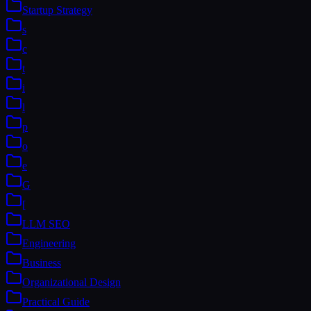
Startup Strategy
s
c
t
i
l
p
o
e
G
[
LLM SEO
Engineering
Business
Organizational Design
Practical Guide