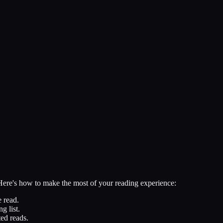
 Here's how to make the most of your reading experience:
 read.
g list.
ed reads.