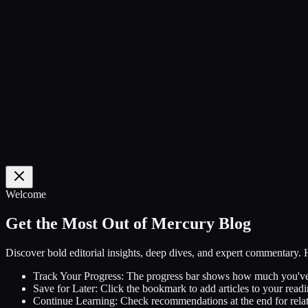
0
%
Welcome
Get the Most Out of Mercury Blog
Discover bold editorial insights, deep dives, and expert commentary.
Track Your Progress:
The progress bar shows how much you've
Save for Later:
Click the bookmark to add articles to your readin
Continue Learning:
Check recommendations at the end for relat