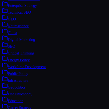
Enterprise Strategy
Technical SEO
GEO
Neuroscience
China
Digital Marketing
SEO
Critical Thinking
Energy Policy
Workforce Development
Public Policy
Infrastructure
Geopolitics
Life Philosophy
Education
Career Strategy