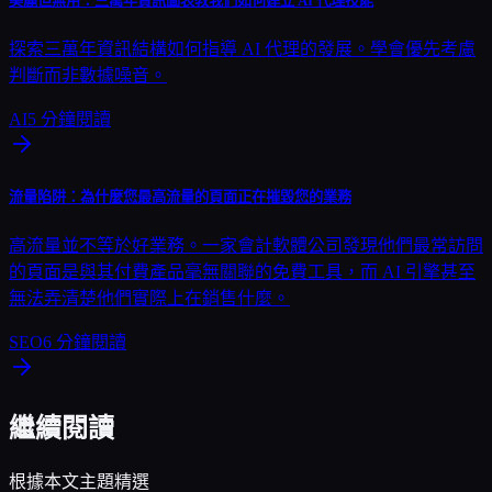
美麗但無用：三萬年資訊圖表教我們如何建立 AI 代理技能
探索三萬年資訊結構如何指導 AI 代理的發展。學會優先考慮
判斷而非數據噪音。
AI
5
分鐘閱讀
流量陷阱：為什麼您最高流量的頁面正在摧毀您的業務
高流量並不等於好業務。一家會計軟體公司發現他們最常訪問
的頁面是與其付費產品毫無關聯的免費工具，而 AI 引擎甚至
無法弄清楚他們實際上在銷售什麼。
SEO
6
分鐘閱讀
繼續閱讀
根據本文主題精選