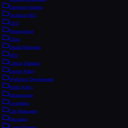
Enterprise Strategy
Technical SEO
GEO
Neuroscience
China
Digital Marketing
SEO
Critical Thinking
Energy Policy
Workforce Development
Public Policy
Infrastructure
Geopolitics
Life Philosophy
Education
Career Strategy