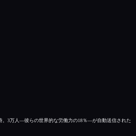
時。3万人—彼らの世界的な労働力の18％—が自動送信された