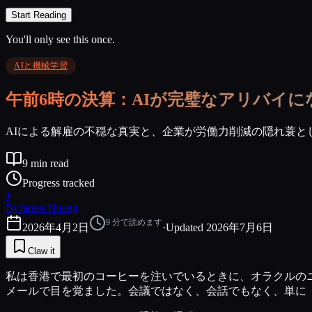
Start Reading
You'll only see this once.
AIと機械学習
午前6時の決算：AIが完璧なアリバイに
AIによる解雇の不穏な真実と、企業が労働力削減の隠れ蓑
9
min read
Progress tracked
J
By
James Huang
9
分で読めます
2026年4月2日
·
Updated
2026年7月6日
Claw it
私は香港で最初のコーヒーを注いでいるときに、オラクルのニ
メールで目を覚ました。会議ではなく、会話でもなく、単に