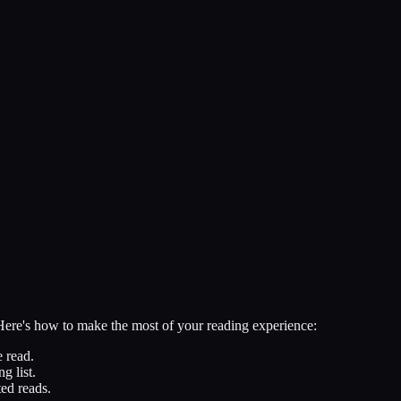
 Here's how to make the most of your reading experience:
 read.
g list.
ed reads.