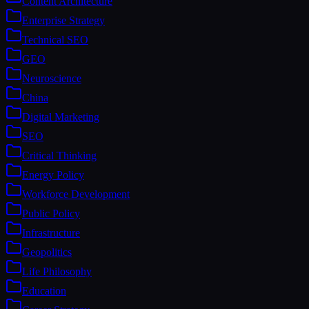
Content Architecture
Enterprise Strategy
Technical SEO
GEO
Neuroscience
China
Digital Marketing
SEO
Critical Thinking
Energy Policy
Workforce Development
Public Policy
Infrastructure
Geopolitics
Life Philosophy
Education